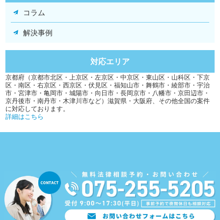
コラム
解決事例
対応エリア
京都府（京都市北区・上京区・左京区・中京区・東山区・山科区・下京
区・南区・右京区・西京区・伏見区・福知山市・舞鶴市・綾部市・宇治
市・宮津市・亀岡市・城陽市・向日市・長岡京市・八幡市・京田辺市・
京丹後市・南丹市・木津川市など）滋賀県・大阪府、その他全国の案件
に対応しております。
詳細はこちら