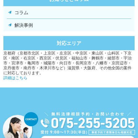
コラム
解決事例
対応エリア
京都府（京都市北区・上京区・左京区・中京区・東山区・山科区・下京
区・南区・右京区・西京区・伏見区・福知山市・舞鶴市・綾部市・宇治
市・宮津市・亀岡市・城陽市・向日市・長岡京市・八幡市・京田辺市・
京丹後市・南丹市・木津川市など）滋賀県・大阪府、その他全国の案件
に対応しております。
詳細はこちら