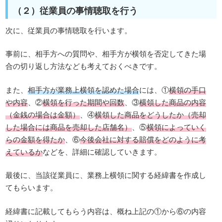
（２）従業員の事情聴取を行う
次に、従業員の事情聴取を行います。
事前に、相手方への質問や、相手方が横領を否定してきた場
合の切り返し方法なども考えておくべきです。
また、
相手方が業務上横領を認めた場合
には、①
横領の手口
や内容
、②
横領を行った期間や回数
、③
横領した商品の内容
（金銭の場合は金額）
、④
横領した商品をどうしたか（売却
した場合には商品を売却した店舗名）
、⑤
横領によっていく
らの金額を得たか
、⑥
今後会社に対する賠償をどのように考
えているか
などを、詳細に確認していきます。
最後に、当該従業員に、業務上横領に関する経緯書を作成し
てもらいます。
経緯書に記載してもらう内容は、概ね上記の①から⑥の内容